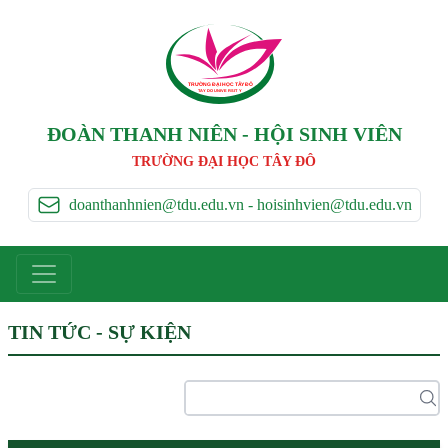
TRƯỜNG ĐẠI HỌC TÂ
Y
 ĐÔ
T
A
Y
 DO UNIVERSIT
Y
ĐOÀN THANH NIÊN - HỘI SINH VIÊN
TRƯỜNG ĐẠI HỌC TÂY ĐÔ
doanthanhnien@tdu.edu.vn - hoisinhvien@tdu.edu.vn
TIN TỨC - SỰ KIỆN