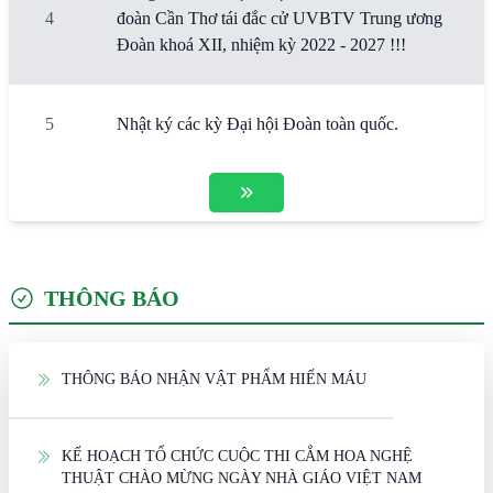
4
đoàn Cần Thơ tái đắc cử UVBTV Trung ương
Đoàn khoá XII, nhiệm kỳ 2022 - 2027 !!!
5
Nhật ký các kỳ Đại hội Đoàn toàn quốc.
THÔNG BÁO
THÔNG BÁO NHẬN VẬT PHẨM HIẾN MÁU
KẾ HOẠCH TỔ CHỨC CUỘC THI CẮM HOA NGHỆ
THUẬT CHÀO MỪNG NGÀY NHÀ GIÁO VIỆT NAM