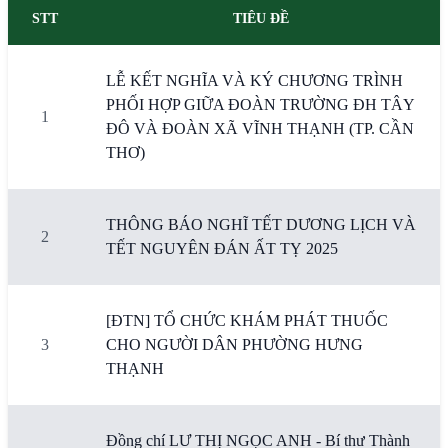
STT
TIÊU ĐỀ
LỄ KẾT NGHĨA VÀ KÝ CHƯƠNG TRÌNH
PHỐI HỢP GIỮA ĐOÀN TRƯỜNG ĐH TÂY
1
ĐÔ VÀ ĐOÀN XÃ VĨNH THẠNH (TP. CẦN
THƠ)
THÔNG BÁO NGHĨ TẾT DƯƠNG LỊCH VÀ
2
TẾT NGUYÊN ĐÁN ẤT TỴ 2025
[ĐTN] TỔ CHỨC KHÁM PHÁT THUỐC
3
CHO NGƯỜI DÂN PHƯỜNG HƯNG
THẠNH
Đồng chí LƯ THỊ NGỌC ANH - Bí thư Thành