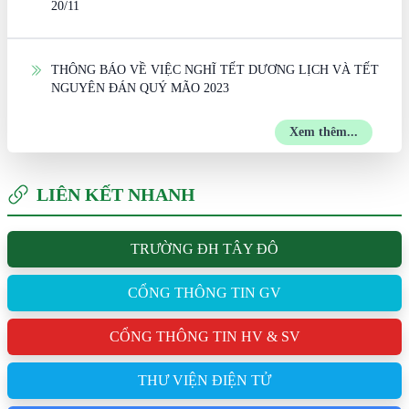
20/11
THÔNG BÁO VỀ VIỆC NGHĨ TẾT DƯƠNG LỊCH VÀ TẾT
NGUYÊN ĐÁN QUÝ MÃO 2023
Xem thêm...
LIÊN KẾT NHANH
TRƯỜNG ĐH TÂY ĐÔ
CỔNG THÔNG TIN GV
CỔNG THÔNG TIN HV & SV
THƯ VIỆN ĐIỆN TỬ