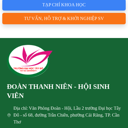
TẠP CHÍ KHOA HỌC
TƯ VẤN, HỖ TRỢ & KHỞI NGHIỆP SV
ĐOÀN THANH NIÊN - HỘI SINH
VIÊN
Địa chỉ: Văn Phòng Đoàn - Hội, Lầu 2 trường Đại học Tây
Đô - số 68, đường Trần Chiên, phường Cái Răng, TP. Cần
Thơ