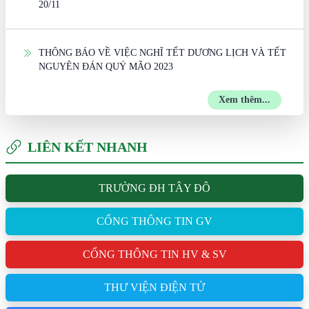
20/11
THÔNG BÁO VỀ VIỆC NGHĨ TẾT DƯƠNG LỊCH VÀ TẾT
NGUYÊN ĐÁN QUÝ MÃO 2023
Xem thêm...
LIÊN KẾT NHANH
TRƯỜNG ĐH TÂY ĐÔ
CỔNG THÔNG TIN GV
CỔNG THÔNG TIN HV & SV
THƯ VIỆN ĐIỆN TỬ