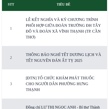
STT
TIÊU ĐỀ
LỄ KẾT NGHĨA VÀ KÝ CHƯƠNG TRÌNH
PHỐI HỢP GIỮA ĐOÀN TRƯỜNG ĐH TÂY
1
ĐÔ VÀ ĐOÀN XÃ VĨNH THẠNH (TP. CẦN
THƠ)
THÔNG BÁO NGHĨ TẾT DƯƠNG LỊCH VÀ
2
TẾT NGUYÊN ĐÁN ẤT TỴ 2025
[ĐTN] TỔ CHỨC KHÁM PHÁT THUỐC
3
CHO NGƯỜI DÂN PHƯỜNG HƯNG
THẠNH
Đồng chí LƯ THỊ NGỌC ANH - Bí thư Thành