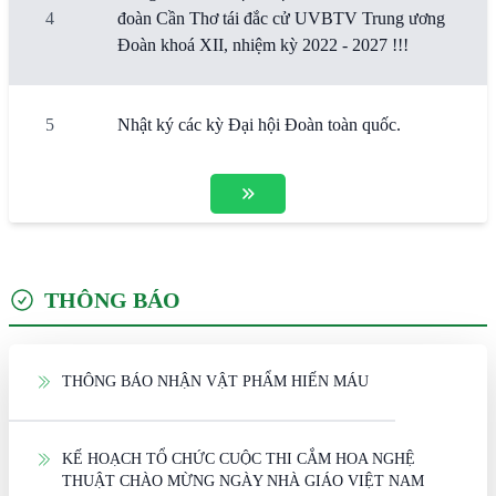
4
đoàn Cần Thơ tái đắc cử UVBTV Trung ương
Đoàn khoá XII, nhiệm kỳ 2022 - 2027 !!!
5
Nhật ký các kỳ Đại hội Đoàn toàn quốc.
THÔNG BÁO
THÔNG BÁO NHẬN VẬT PHẨM HIẾN MÁU
KẾ HOẠCH TỔ CHỨC CUỘC THI CẮM HOA NGHỆ
THUẬT CHÀO MỪNG NGÀY NHÀ GIÁO VIỆT NAM