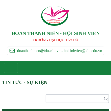
TRƯỜNG ĐẠI HỌC TÂ
Y
 ĐÔ
T
A
Y
 DO UNIVERSIT
Y
ĐOÀN THANH NIÊN - HỘI SINH VIÊN
TRƯỜNG ĐẠI HỌC TÂY ĐÔ
doanthanhnien@tdu.edu.vn - hoisinhvien@tdu.edu.vn
TIN TỨC - SỰ KIỆN