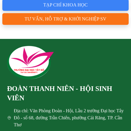
TẠP CHÍ KHOA HỌC
TƯ VẤN, HỖ TRỢ & KHỞI NGHIỆP SV
ĐOÀN THANH NIÊN - HỘI SINH
VIÊN
Địa chỉ: Văn Phòng Đoàn - Hội, Lầu 2 trường Đại học Tây
Đô - số 68, đường Trần Chiên, phường Cái Răng, TP. Cần
Thơ